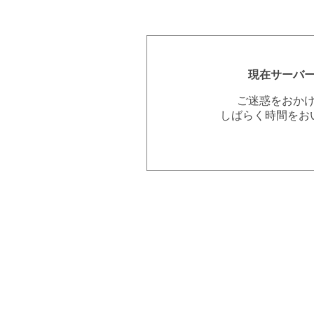
現在サーバ
ご迷惑をおか
しばらく時間をお