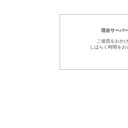
現在サーバ
ご迷惑をおか
しばらく時間をお