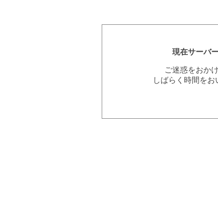
現在サーバ
ご迷惑をおか
しばらく時間をお