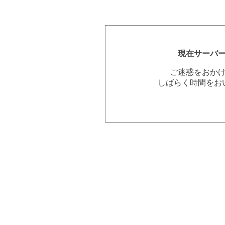
現在サーバ
ご迷惑をおか
しばらく時間をお