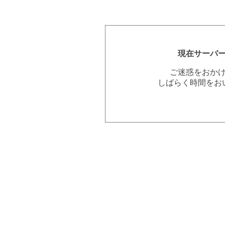
現在サーバ
ご迷惑をおか
しばらく時間をお