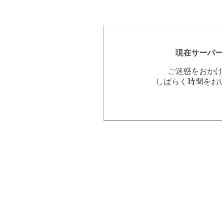
現在サーバ
ご迷惑をおか
しばらく時間をお