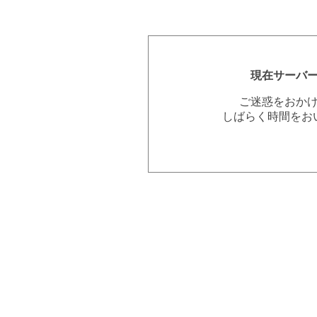
現在サーバ
ご迷惑をおか
しばらく時間をお