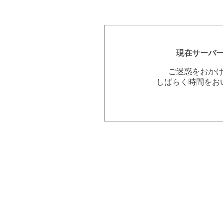
現在サーバ
ご迷惑をおか
しばらく時間をお