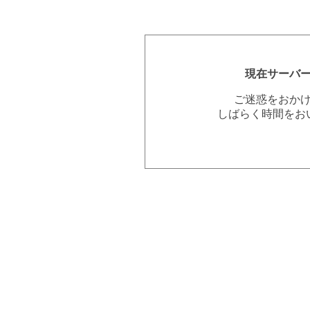
現在サーバ
ご迷惑をおか
しばらく時間をお