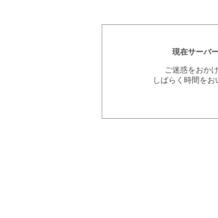
現在サーバ
ご迷惑をおか
しばらく時間をお