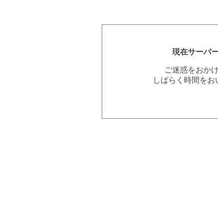
現在サーバ
ご迷惑をおか
しばらく時間をお