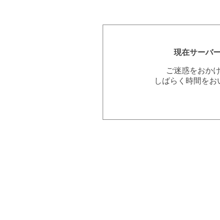
現在サーバ
ご迷惑をおか
しばらく時間をお