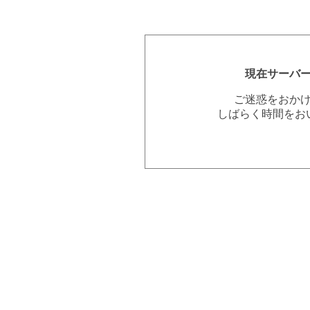
現在サーバ
ご迷惑をおか
しばらく時間をお