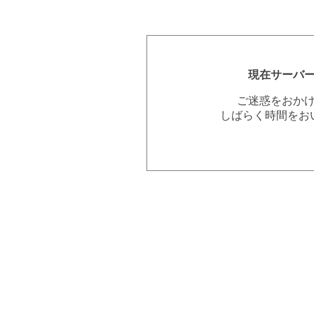
現在サーバ
ご迷惑をおか
しばらく時間をお