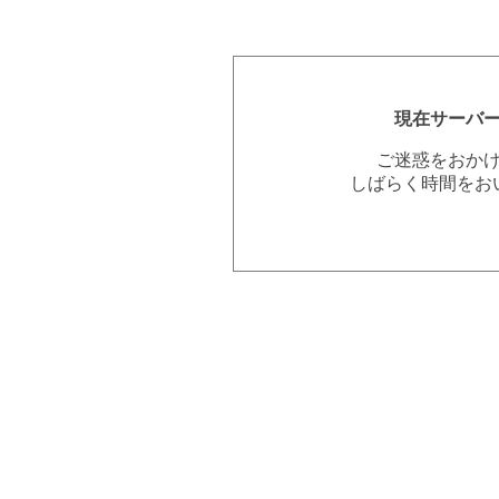
現在サーバ
ご迷惑をおか
しばらく時間をお