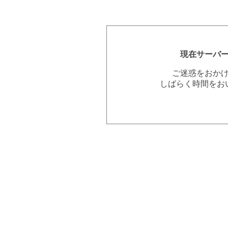
現在サーバ
ご迷惑をおか
しばらく時間をお