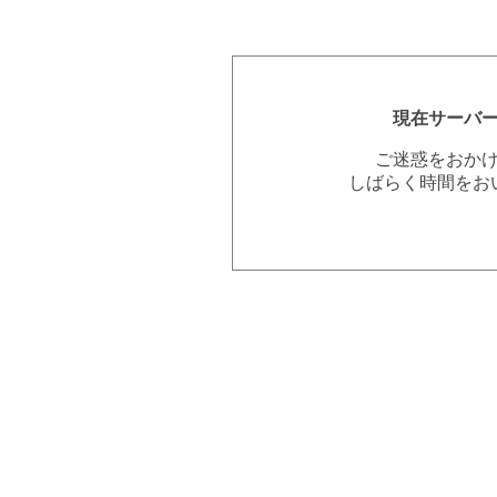
現在サーバ
ご迷惑をおか
しばらく時間をお