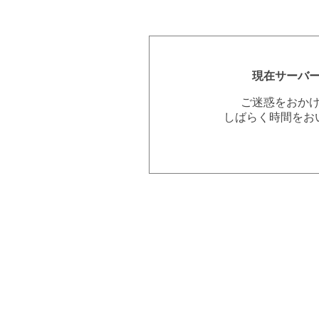
現在サーバ
ご迷惑をおか
しばらく時間をお