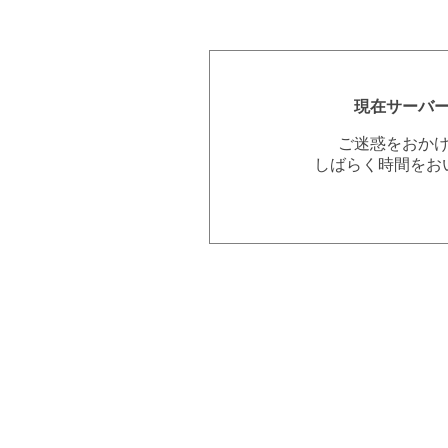
現在サーバ
ご迷惑をおか
しばらく時間をお