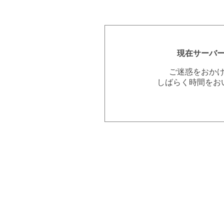
現在サーバ
ご迷惑をおか
しばらく時間をお