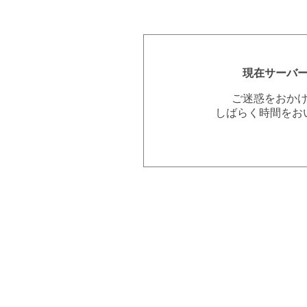
現在サーバ
ご迷惑をおか
しばらく時間をお