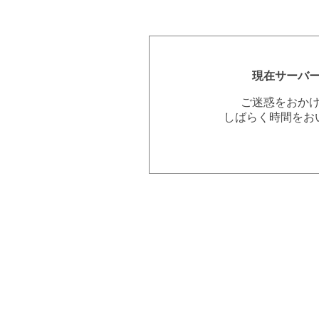
現在サーバ
ご迷惑をおか
しばらく時間をお