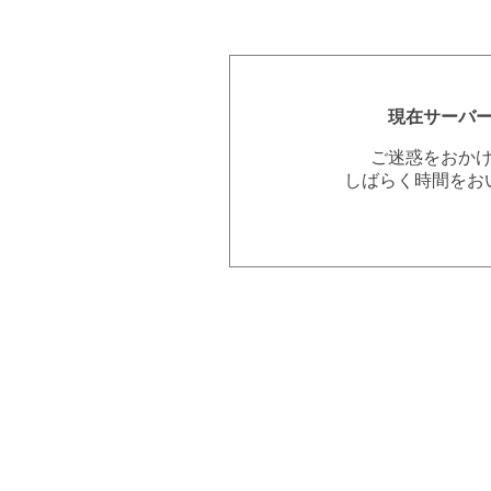
現在サーバ
ご迷惑をおか
しばらく時間をお