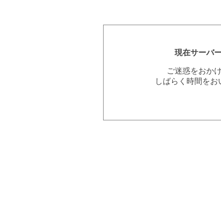
現在サーバ
ご迷惑をおか
しばらく時間をお