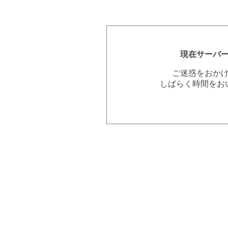
現在サーバ
ご迷惑をおか
しばらく時間をお