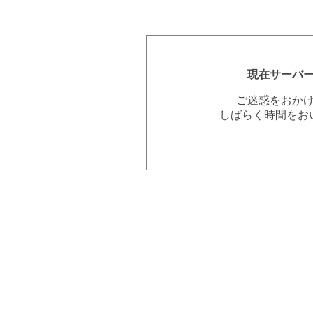
現在サーバ
ご迷惑をおか
しばらく時間をお