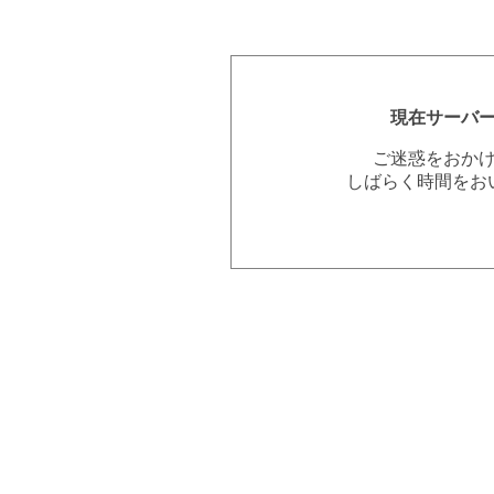
現在サーバ
ご迷惑をおか
しばらく時間をお