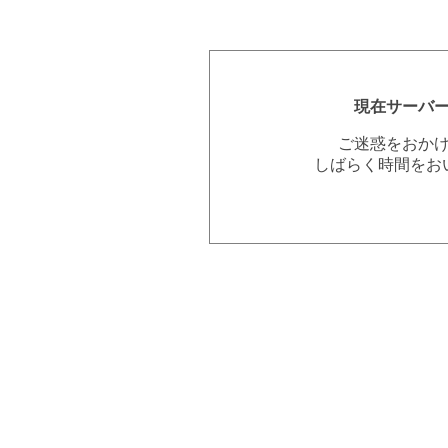
現在サーバ
ご迷惑をおか
しばらく時間をお