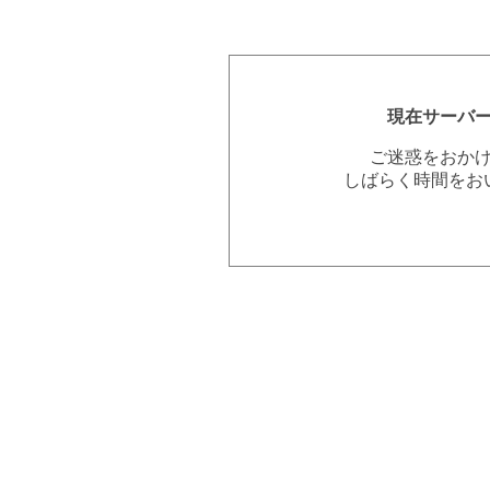
現在サーバ
ご迷惑をおか
しばらく時間をお