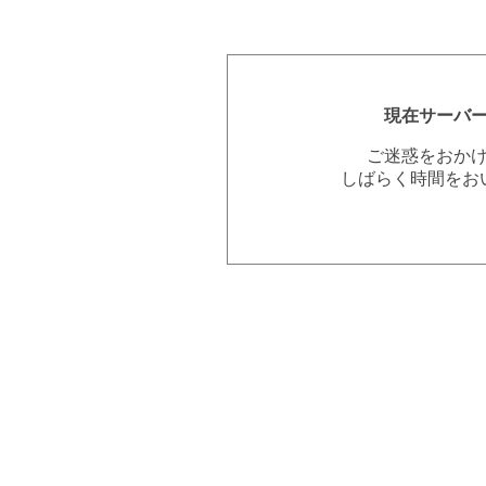
現在サーバ
ご迷惑をおか
しばらく時間をお