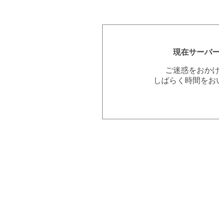
現在サーバ
ご迷惑をおか
しばらく時間をお