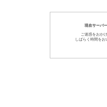
現在サーバ
ご迷惑をおか
しばらく時間をお