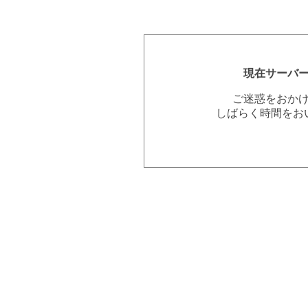
現在サーバ
ご迷惑をおか
しばらく時間をお