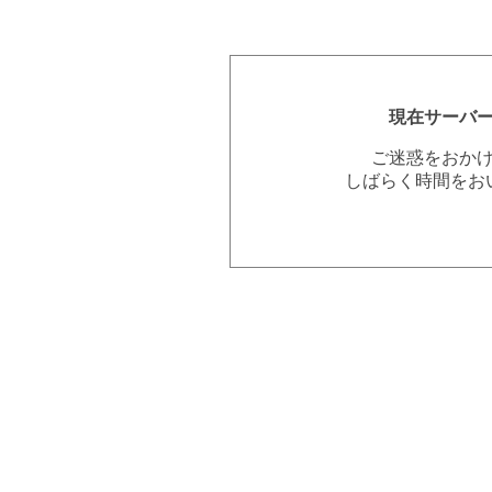
現在サーバ
ご迷惑をおか
しばらく時間をお