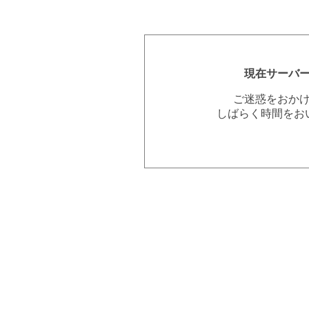
現在サーバ
ご迷惑をおか
しばらく時間をお