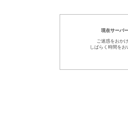
現在サーバ
ご迷惑をおか
しばらく時間をお