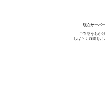
現在サーバ
ご迷惑をおか
しばらく時間をお