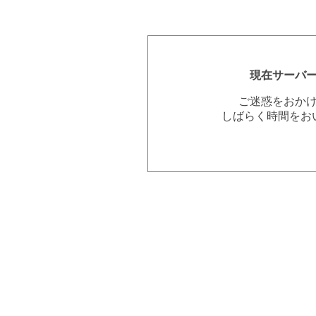
現在サーバ
ご迷惑をおか
しばらく時間をお