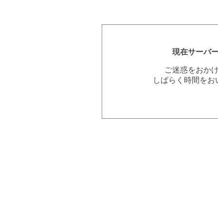
現在サーバ
ご迷惑をおか
しばらく時間をお