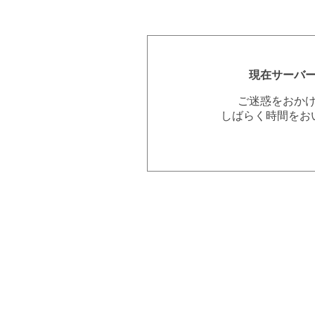
現在サーバ
ご迷惑をおか
しばらく時間をお