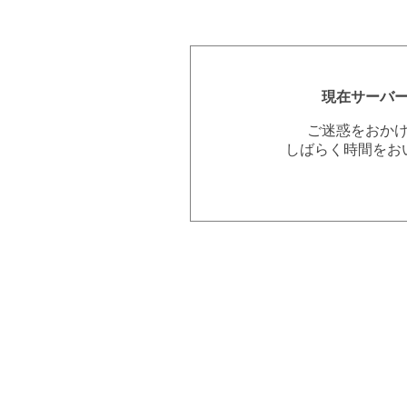
現在サーバ
ご迷惑をおか
しばらく時間をお