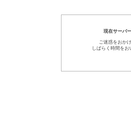
現在サーバ
ご迷惑をおか
しばらく時間をお