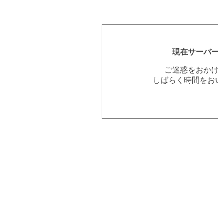
現在サーバ
ご迷惑をおか
しばらく時間をお