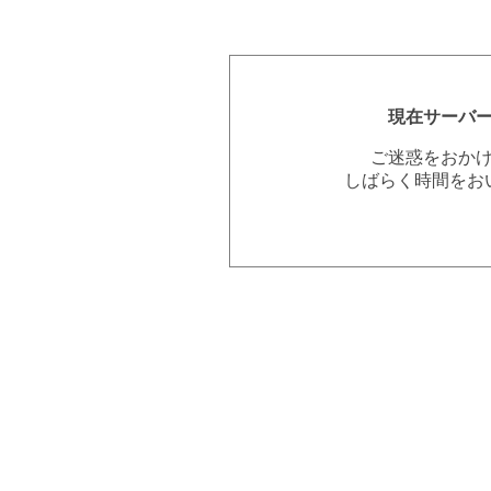
現在サーバ
ご迷惑をおか
しばらく時間をお