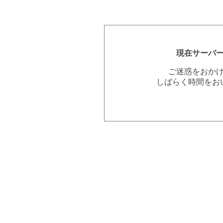
現在サーバ
ご迷惑をおか
しばらく時間をお