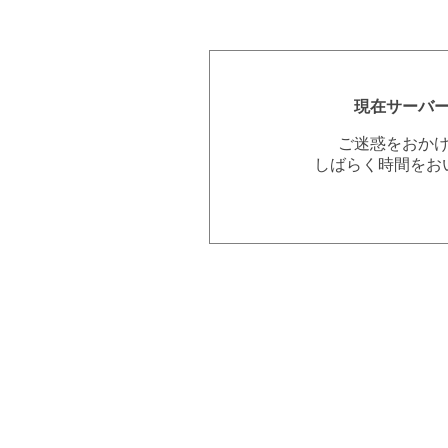
現在サーバ
ご迷惑をおか
しばらく時間をお