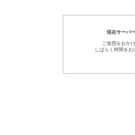
現在サーバ
ご迷惑をおか
しばらく時間をお