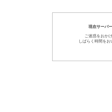
現在サーバ
ご迷惑をおか
しばらく時間をお