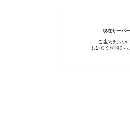
現在サーバ
ご迷惑をおか
しばらく時間をお