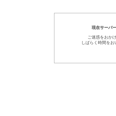
現在サーバ
ご迷惑をおか
しばらく時間をお